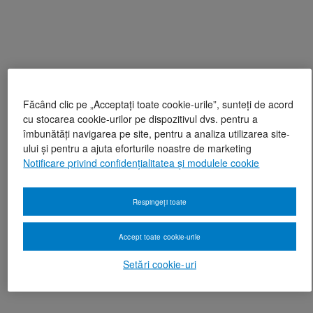
Făcând clic pe „Acceptați toate cookie-urile”, sunteți de acord
cu stocarea cookie-urilor pe dispozitivul dvs. pentru a
îmbunătăți navigarea pe site, pentru a analiza utilizarea site-
ului și pentru a ajuta eforturile noastre de marketing
Notificare privind confidențialitatea și modulele cookie
Respingeți toate
Accept toate cookie-urile
Setări cookie-uri