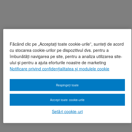
Făcând clic pe „Acceptați toate cookie-urile”, sunteți de acord
cu stocarea cookie-urilor pe dispozitivul dvs. pentru a
îmbunătăți navigarea pe site, pentru a analiza utilizarea site-
ului și pentru a ajuta eforturile noastre de marketing
Notificare privind confidențialitatea și modulele cookie
Respingeți toate
Accept toate cookie-urile
Setări cookie-uri