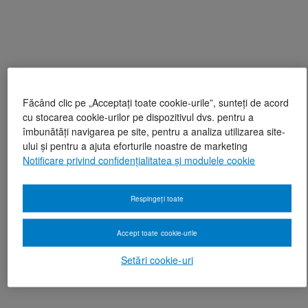
Făcând clic pe „Acceptați toate cookie-urile”, sunteți de acord
cu stocarea cookie-urilor pe dispozitivul dvs. pentru a
îmbunătăți navigarea pe site, pentru a analiza utilizarea site-
ului și pentru a ajuta eforturile noastre de marketing
Notificare privind confidențialitatea și modulele cookie
Respingeți toate
Accept toate cookie-urile
Setări cookie-uri