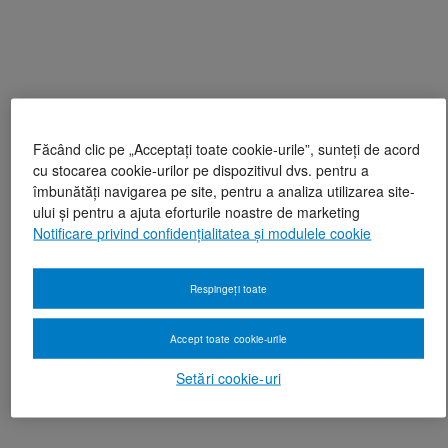
Făcând clic pe „Acceptați toate cookie-urile”, sunteți de acord
cu stocarea cookie-urilor pe dispozitivul dvs. pentru a
îmbunătăți navigarea pe site, pentru a analiza utilizarea site-
ului și pentru a ajuta eforturile noastre de marketing
Notificare privind confidențialitatea și modulele cookie
Respingeți toate
Accept toate cookie-urile
Setări cookie-uri