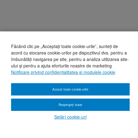
Făcând clic pe „Acceptați toate cookie-urile”, sunteți de
acord cu stocarea cookie-urilor pe dispozitivul dvs. pentru a
îmbunătăți navigarea pe site, pentru a analiza utilizarea site-
ului și pentru a ajuta eforturile noastre de marketing
Notificare privind confidențialitatea și modulele cookie
Accept toate cookie-urile
Respingeți toate
Setări cookie-uri