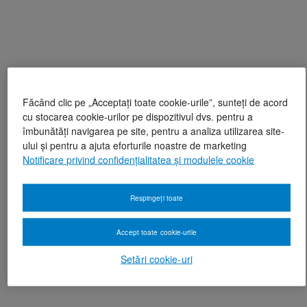
Făcând clic pe „Acceptați toate cookie-urile”, sunteți de acord
cu stocarea cookie-urilor pe dispozitivul dvs. pentru a
îmbunătăți navigarea pe site, pentru a analiza utilizarea site-
ului și pentru a ajuta eforturile noastre de marketing
Notificare privind confidențialitatea și modulele cookie
Respingeți toate
Accept toate cookie-urile
Setări cookie-uri