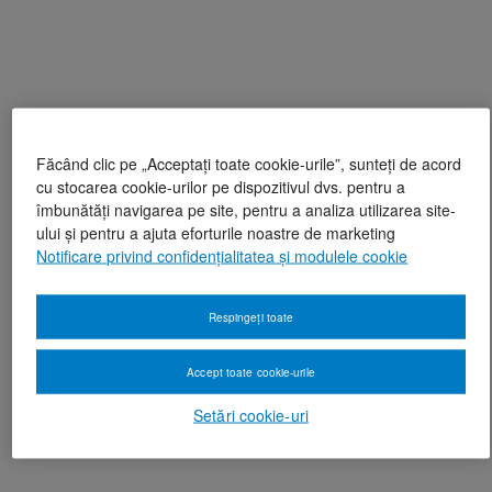
Făcând clic pe „Acceptați toate cookie-urile”, sunteți de acord
cu stocarea cookie-urilor pe dispozitivul dvs. pentru a
îmbunătăți navigarea pe site, pentru a analiza utilizarea site-
ului și pentru a ajuta eforturile noastre de marketing
Notificare privind confidențialitatea și modulele cookie
Respingeți toate
Accept toate cookie-urile
Setări cookie-uri