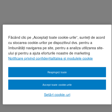
Făcând clic pe „Acceptați toate cookie-urile”, sunteți de acord
cu stocarea cookie-urilor pe dispozitivul dvs. pentru a
îmbunătăți navigarea pe site, pentru a analiza utilizarea site-
ului și pentru a ajuta eforturile noastre de marketing
Notificare privind confidențialitatea și modulele cookie
Respingeți toate
Accept toate cookie-urile
Setări cookie-uri