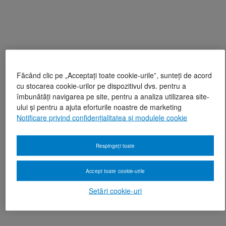
Făcând clic pe „Acceptați toate cookie-urile”, sunteți de acord
cu stocarea cookie-urilor pe dispozitivul dvs. pentru a
îmbunătăți navigarea pe site, pentru a analiza utilizarea site-
ului și pentru a ajuta eforturile noastre de marketing
Notificare privind confidențialitatea și modulele cookie
Respingeți toate
Accept toate cookie-urile
Setări cookie-uri