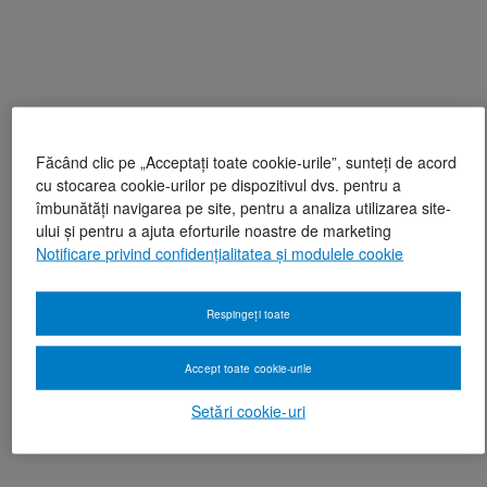
Făcând clic pe „Acceptați toate cookie-urile”, sunteți de acord
cu stocarea cookie-urilor pe dispozitivul dvs. pentru a
îmbunătăți navigarea pe site, pentru a analiza utilizarea site-
ului și pentru a ajuta eforturile noastre de marketing
Notificare privind confidențialitatea și modulele cookie
Respingeți toate
Accept toate cookie-urile
Setări cookie-uri