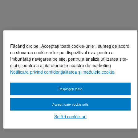
Făcând clic pe „Acceptați toate cookie-urile”, sunteți de acord
cu stocarea cookie-urilor pe dispozitivul dvs. pentru a
îmbunătăți navigarea pe site, pentru a analiza utilizarea site-
ului și pentru a ajuta eforturile noastre de marketing
Notificare privind confidențialitatea și modulele cookie
Respingeți toate
Accept toate cookie-urile
Setări cookie-uri