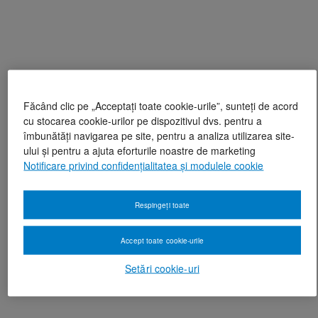
Făcând clic pe „Acceptați toate cookie-urile”, sunteți de acord
cu stocarea cookie-urilor pe dispozitivul dvs. pentru a
îmbunătăți navigarea pe site, pentru a analiza utilizarea site-
ului și pentru a ajuta eforturile noastre de marketing
Notificare privind confidențialitatea și modulele cookie
Respingeți toate
Accept toate cookie-urile
Setări cookie-uri