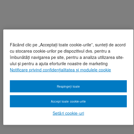
Făcând clic pe „Acceptați toate cookie-urile”, sunteți de acord
cu stocarea cookie-urilor pe dispozitivul dvs. pentru a
îmbunătăți navigarea pe site, pentru a analiza utilizarea site-
ului și pentru a ajuta eforturile noastre de marketing
Notificare privind confidențialitatea și modulele cookie
Respingeți toate
Accept toate cookie-urile
Setări cookie-uri