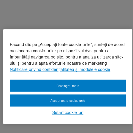
Făcând clic pe „Acceptați toate cookie-urile”, sunteți de acord
cu stocarea cookie-urilor pe dispozitivul dvs. pentru a
îmbunătăți navigarea pe site, pentru a analiza utilizarea site-
ului și pentru a ajuta eforturile noastre de marketing
Notificare privind confidențialitatea și modulele cookie
Respingeți toate
Accept toate cookie-urile
Setări cookie-uri