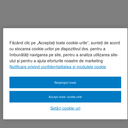
Făcând clic pe „Acceptați toate cookie-urile”, sunteți de acord
cu stocarea cookie-urilor pe dispozitivul dvs. pentru a
îmbunătăți navigarea pe site, pentru a analiza utilizarea site-
ului și pentru a ajuta eforturile noastre de marketing
Notificare privind confidențialitatea și modulele cookie
Respingeți toate
Accept toate cookie-urile
Setări cookie-uri