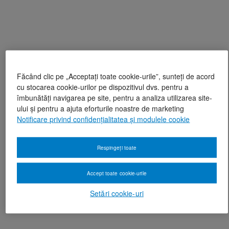
Făcând clic pe „Acceptați toate cookie-urile”, sunteți de acord
cu stocarea cookie-urilor pe dispozitivul dvs. pentru a
îmbunătăți navigarea pe site, pentru a analiza utilizarea site-
ului și pentru a ajuta eforturile noastre de marketing
Notificare privind confidențialitatea și modulele cookie
Respingeți toate
Accept toate cookie-urile
Setări cookie-uri