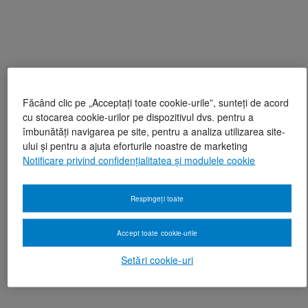
Făcând clic pe „Acceptați toate cookie-urile”, sunteți de acord
cu stocarea cookie-urilor pe dispozitivul dvs. pentru a
îmbunătăți navigarea pe site, pentru a analiza utilizarea site-
ului și pentru a ajuta eforturile noastre de marketing
Notificare privind confidențialitatea și modulele cookie
Respingeți toate
Accept toate cookie-urile
Setări cookie-uri