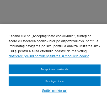
Făcând clic pe „Acceptați toate cookie-urile”, sunteți de
acord cu stocarea cookie-urilor pe dispozitivul dvs. pentru a
îmbunătăți navigarea pe site, pentru a analiza utilizarea site-
ului și pentru a ajuta eforturile noastre de marketing
Notificare privind confidențialitatea și modulele cookie
Accept toate cookie-urile
Respingeți toate
Setări cookie-uri