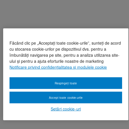
Făcând clic pe „Acceptați toate cookie-urile”, sunteți de acord
cu stocarea cookie-urilor pe dispozitivul dvs. pentru a
îmbunătăți navigarea pe site, pentru a analiza utilizarea site-
ului și pentru a ajuta eforturile noastre de marketing
Notificare privind confidențialitatea și modulele cookie
Respingeți toate
Accept toate cookie-urile
Setări cookie-uri