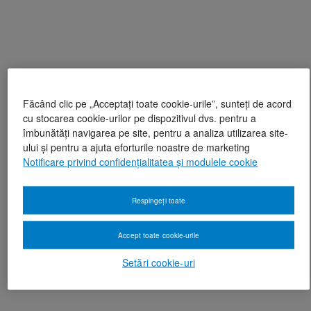
Făcând clic pe „Acceptați toate cookie-urile”, sunteți de acord
cu stocarea cookie-urilor pe dispozitivul dvs. pentru a
îmbunătăți navigarea pe site, pentru a analiza utilizarea site-
ului și pentru a ajuta eforturile noastre de marketing
Notificare privind confidențialitatea și modulele cookie
Respingeți toate
Accept toate cookie-urile
Setări cookie-uri