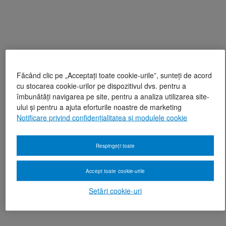
Făcând clic pe „Acceptați toate cookie-urile”, sunteți de acord
cu stocarea cookie-urilor pe dispozitivul dvs. pentru a
îmbunătăți navigarea pe site, pentru a analiza utilizarea site-
ului și pentru a ajuta eforturile noastre de marketing
Notificare privind confidențialitatea și modulele cookie
Respingeți toate
Accept toate cookie-urile
Setări cookie-uri