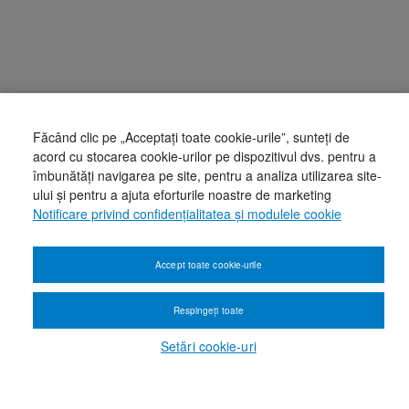
Făcând clic pe „Acceptați toate cookie-urile”, sunteți de
acord cu stocarea cookie-urilor pe dispozitivul dvs. pentru a
îmbunătăți navigarea pe site, pentru a analiza utilizarea site-
ului și pentru a ajuta eforturile noastre de marketing
Notificare privind confidențialitatea și modulele cookie
Accept toate cookie-urile
Respingeți toate
Setări cookie-uri