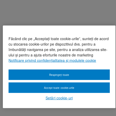
Făcând clic pe „Acceptați toate cookie-urile”, sunteți de acord
cu stocarea cookie-urilor pe dispozitivul dvs. pentru a
îmbunătăți navigarea pe site, pentru a analiza utilizarea site-
ului și pentru a ajuta eforturile noastre de marketing
Notificare privind confidențialitatea și modulele cookie
Respingeți toate
Accept toate cookie-urile
Setări cookie-uri