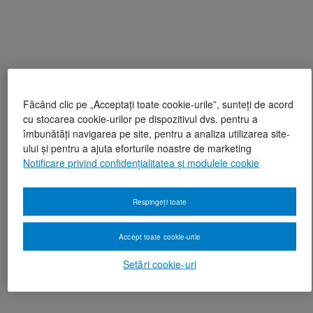
Făcând clic pe „Acceptați toate cookie-urile”, sunteți de acord
cu stocarea cookie-urilor pe dispozitivul dvs. pentru a
îmbunătăți navigarea pe site, pentru a analiza utilizarea site-
ului și pentru a ajuta eforturile noastre de marketing
Notificare privind confidențialitatea și modulele cookie
Respingeți toate
Accept toate cookie-urile
Setări cookie-uri