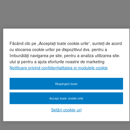
Făcând clic pe „Acceptați toate cookie-urile”, sunteți de acord
cu stocarea cookie-urilor pe dispozitivul dvs. pentru a
îmbunătăți navigarea pe site, pentru a analiza utilizarea site-
ului și pentru a ajuta eforturile noastre de marketing
Notificare privind confidențialitatea și modulele cookie
Respingeți toate
Accept toate cookie-urile
Setări cookie-uri