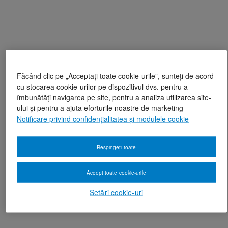
Făcând clic pe „Acceptați toate cookie-urile”, sunteți de acord
cu stocarea cookie-urilor pe dispozitivul dvs. pentru a
îmbunătăți navigarea pe site, pentru a analiza utilizarea site-
ului și pentru a ajuta eforturile noastre de marketing
Notificare privind confidențialitatea și modulele cookie
Respingeți toate
Accept toate cookie-urile
Setări cookie-uri