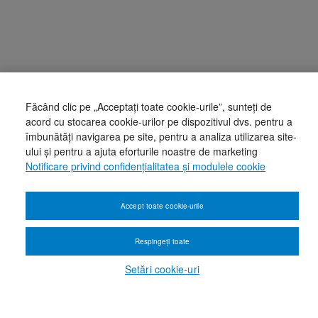
Făcând clic pe „Acceptați toate cookie-urile”, sunteți de
acord cu stocarea cookie-urilor pe dispozitivul dvs. pentru a
îmbunătăți navigarea pe site, pentru a analiza utilizarea site-
ului și pentru a ajuta eforturile noastre de marketing
Notificare privind confidențialitatea și modulele cookie
Accept toate cookie-urile
Respingeți toate
Setări cookie-uri