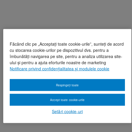
Făcând clic pe „Acceptați toate cookie-urile”, sunteți de acord
cu stocarea cookie-urilor pe dispozitivul dvs. pentru a
îmbunătăți navigarea pe site, pentru a analiza utilizarea site-
ului și pentru a ajuta eforturile noastre de marketing
Notificare privind confidențialitatea și modulele cookie
Respingeți toate
Accept toate cookie-urile
Setări cookie-uri