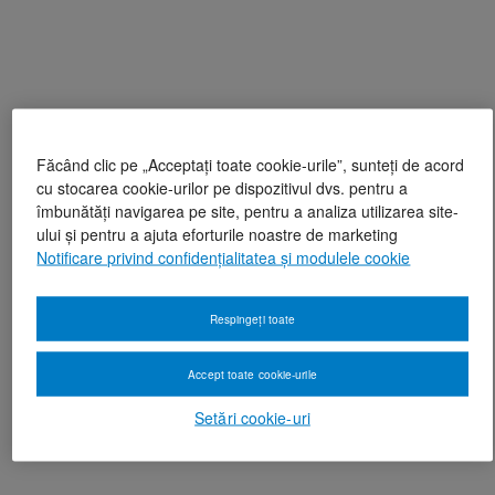
Făcând clic pe „Acceptați toate cookie-urile”, sunteți de acord
cu stocarea cookie-urilor pe dispozitivul dvs. pentru a
îmbunătăți navigarea pe site, pentru a analiza utilizarea site-
ului și pentru a ajuta eforturile noastre de marketing
Notificare privind confidențialitatea și modulele cookie
Respingeți toate
Accept toate cookie-urile
Setări cookie-uri