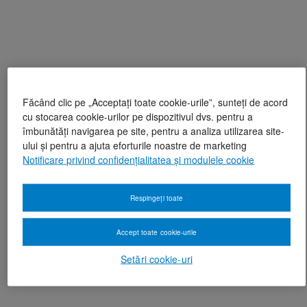
Făcând clic pe „Acceptați toate cookie-urile”, sunteți de acord
cu stocarea cookie-urilor pe dispozitivul dvs. pentru a
îmbunătăți navigarea pe site, pentru a analiza utilizarea site-
ului și pentru a ajuta eforturile noastre de marketing
Notificare privind confidențialitatea și modulele cookie
Respingeți toate
Accept toate cookie-urile
Setări cookie-uri