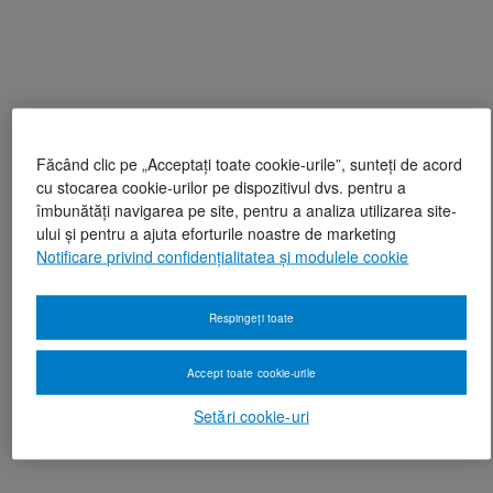
Făcând clic pe „Acceptați toate cookie-urile”, sunteți de acord
cu stocarea cookie-urilor pe dispozitivul dvs. pentru a
îmbunătăți navigarea pe site, pentru a analiza utilizarea site-
ului și pentru a ajuta eforturile noastre de marketing
Notificare privind confidențialitatea și modulele cookie
Respingeți toate
Accept toate cookie-urile
Setări cookie-uri