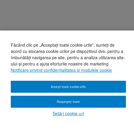
Făcând clic pe „Acceptați toate cookie-urile”, sunteți de
acord cu stocarea cookie-urilor pe dispozitivul dvs. pentru a
îmbunătăți navigarea pe site, pentru a analiza utilizarea site-
ului și pentru a ajuta eforturile noastre de marketing
Notificare privind confidențialitatea și modulele cookie
Accept toate cookie-urile
Respingeți toate
Setări cookie-uri