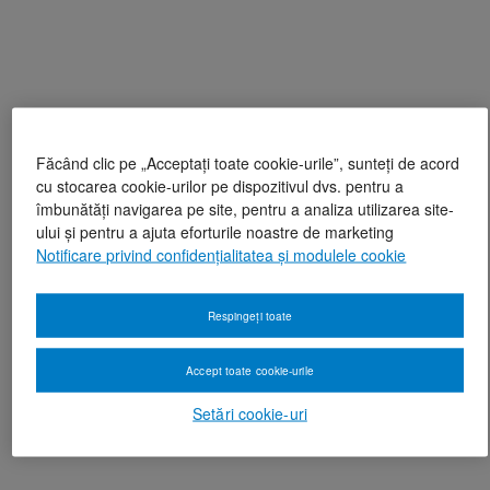
Făcând clic pe „Acceptați toate cookie-urile”, sunteți de acord
cu stocarea cookie-urilor pe dispozitivul dvs. pentru a
îmbunătăți navigarea pe site, pentru a analiza utilizarea site-
ului și pentru a ajuta eforturile noastre de marketing
Notificare privind confidențialitatea și modulele cookie
Respingeți toate
Accept toate cookie-urile
Setări cookie-uri