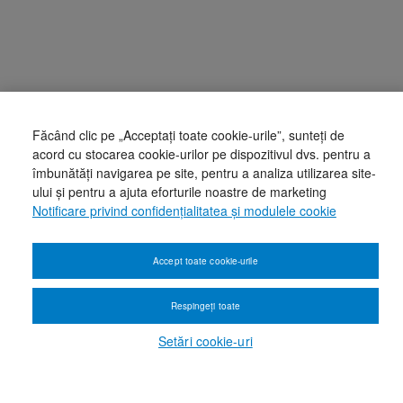
Făcând clic pe „Acceptați toate cookie-urile”, sunteți de
acord cu stocarea cookie-urilor pe dispozitivul dvs. pentru a
îmbunătăți navigarea pe site, pentru a analiza utilizarea site-
ului și pentru a ajuta eforturile noastre de marketing
Notificare privind confidențialitatea și modulele cookie
Accept toate cookie-urile
Respingeți toate
Setări cookie-uri