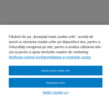
Făcând clic pe „Acceptați toate cookie-urile”, sunteți de
acord cu stocarea cookie-urilor pe dispozitivul dvs. pentru a
îmbunătăți navigarea pe site, pentru a analiza utilizarea site-
ului și pentru a ajuta eforturile noastre de marketing
Notificare privind confidențialitatea și modulele cookie
Accept toate cookie-urile
Respingeți toate
Setări cookie-uri