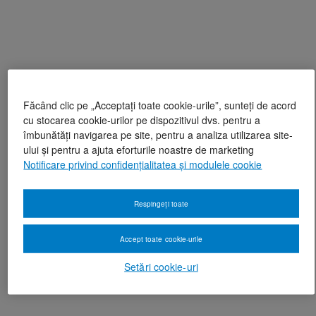
Făcând clic pe „Acceptați toate cookie-urile”, sunteți de acord
cu stocarea cookie-urilor pe dispozitivul dvs. pentru a
îmbunătăți navigarea pe site, pentru a analiza utilizarea site-
ului și pentru a ajuta eforturile noastre de marketing
Notificare privind confidențialitatea și modulele cookie
Respingeți toate
Accept toate cookie-urile
Setări cookie-uri