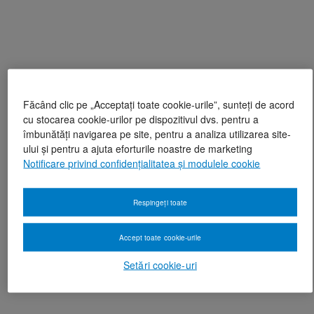
Făcând clic pe „Acceptați toate cookie-urile”, sunteți de acord
cu stocarea cookie-urilor pe dispozitivul dvs. pentru a
îmbunătăți navigarea pe site, pentru a analiza utilizarea site-
ului și pentru a ajuta eforturile noastre de marketing
Notificare privind confidențialitatea și modulele cookie
Respingeți toate
Accept toate cookie-urile
Setări cookie-uri