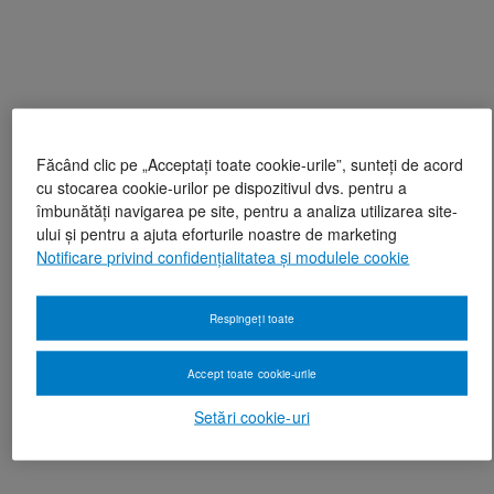
Făcând clic pe „Acceptați toate cookie-urile”, sunteți de acord
cu stocarea cookie-urilor pe dispozitivul dvs. pentru a
îmbunătăți navigarea pe site, pentru a analiza utilizarea site-
ului și pentru a ajuta eforturile noastre de marketing
Notificare privind confidențialitatea și modulele cookie
Respingeți toate
Accept toate cookie-urile
Setări cookie-uri