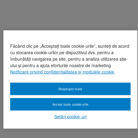
Făcând clic pe „Acceptați toate cookie-urile”, sunteți de acord
cu stocarea cookie-urilor pe dispozitivul dvs. pentru a
îmbunătăți navigarea pe site, pentru a analiza utilizarea site-
ului și pentru a ajuta eforturile noastre de marketing
Notificare privind confidențialitatea și modulele cookie
Respingeți toate
Accept toate cookie-urile
Setări cookie-uri