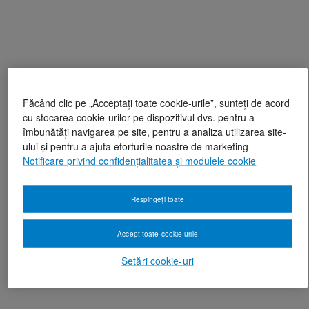
Făcând clic pe „Acceptați toate cookie-urile”, sunteți de acord
cu stocarea cookie-urilor pe dispozitivul dvs. pentru a
îmbunătăți navigarea pe site, pentru a analiza utilizarea site-
ului și pentru a ajuta eforturile noastre de marketing
Notificare privind confidențialitatea și modulele cookie
Respingeți toate
Accept toate cookie-urile
Setări cookie-uri