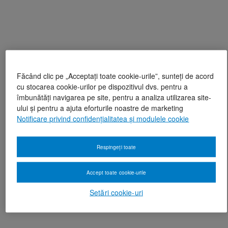
Făcând clic pe „Acceptați toate cookie-urile”, sunteți de acord
cu stocarea cookie-urilor pe dispozitivul dvs. pentru a
îmbunătăți navigarea pe site, pentru a analiza utilizarea site-
ului și pentru a ajuta eforturile noastre de marketing
Notificare privind confidențialitatea și modulele cookie
Respingeți toate
Accept toate cookie-urile
Setări cookie-uri