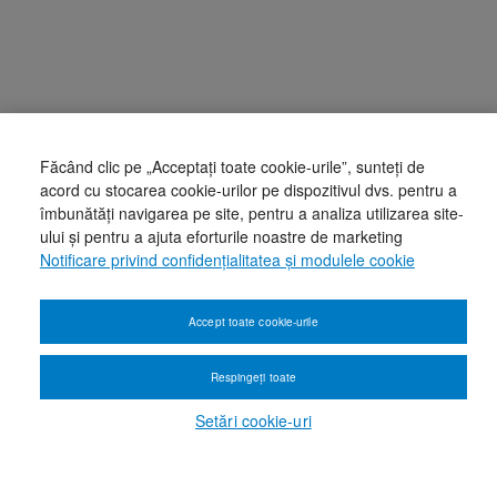
Făcând clic pe „Acceptați toate cookie-urile”, sunteți de
acord cu stocarea cookie-urilor pe dispozitivul dvs. pentru a
îmbunătăți navigarea pe site, pentru a analiza utilizarea site-
ului și pentru a ajuta eforturile noastre de marketing
Notificare privind confidențialitatea și modulele cookie
Accept toate cookie-urile
Respingeți toate
Setări cookie-uri