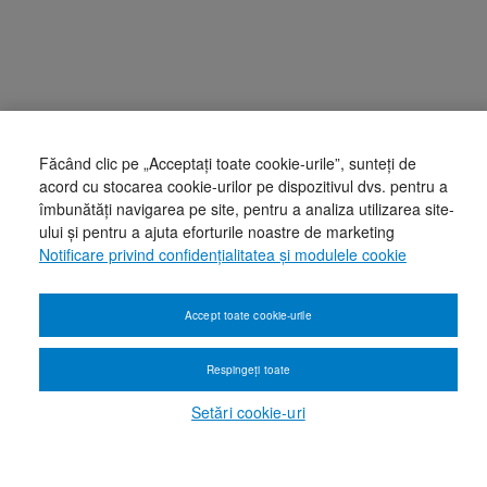
Făcând clic pe „Acceptați toate cookie-urile”, sunteți de
acord cu stocarea cookie-urilor pe dispozitivul dvs. pentru a
îmbunătăți navigarea pe site, pentru a analiza utilizarea site-
ului și pentru a ajuta eforturile noastre de marketing
Notificare privind confidențialitatea și modulele cookie
Accept toate cookie-urile
Respingeți toate
Setări cookie-uri