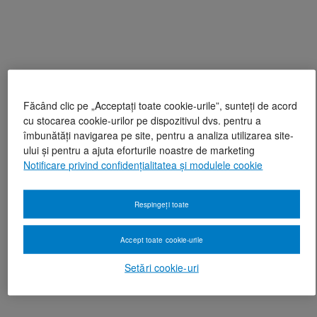
Făcând clic pe „Acceptați toate cookie-urile”, sunteți de acord
cu stocarea cookie-urilor pe dispozitivul dvs. pentru a
îmbunătăți navigarea pe site, pentru a analiza utilizarea site-
ului și pentru a ajuta eforturile noastre de marketing
Notificare privind confidențialitatea și modulele cookie
Respingeți toate
Accept toate cookie-urile
Setări cookie-uri