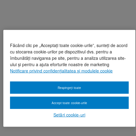
Făcând clic pe „Acceptați toate cookie-urile”, sunteți de acord
cu stocarea cookie-urilor pe dispozitivul dvs. pentru a
îmbunătăți navigarea pe site, pentru a analiza utilizarea site-
ului și pentru a ajuta eforturile noastre de marketing
Notificare privind confidențialitatea și modulele cookie
Respingeți toate
Accept toate cookie-urile
Setări cookie-uri