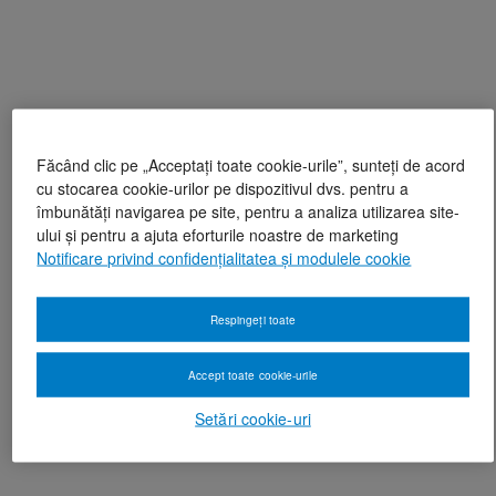
Făcând clic pe „Acceptați toate cookie-urile”, sunteți de acord
cu stocarea cookie-urilor pe dispozitivul dvs. pentru a
îmbunătăți navigarea pe site, pentru a analiza utilizarea site-
ului și pentru a ajuta eforturile noastre de marketing
Notificare privind confidențialitatea și modulele cookie
Respingeți toate
Accept toate cookie-urile
Setări cookie-uri