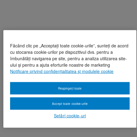
Făcând clic pe „Acceptați toate cookie-urile”, sunteți de acord
cu stocarea cookie-urilor pe dispozitivul dvs. pentru a
îmbunătăți navigarea pe site, pentru a analiza utilizarea site-
ului și pentru a ajuta eforturile noastre de marketing
Notificare privind confidențialitatea și modulele cookie
Respingeți toate
Accept toate cookie-urile
Setări cookie-uri