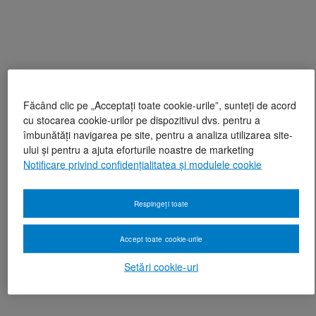
Făcând clic pe „Acceptați toate cookie-urile”, sunteți de acord
cu stocarea cookie-urilor pe dispozitivul dvs. pentru a
îmbunătăți navigarea pe site, pentru a analiza utilizarea site-
ului și pentru a ajuta eforturile noastre de marketing
Notificare privind confidențialitatea și modulele cookie
Respingeți toate
Accept toate cookie-urile
Setări cookie-uri