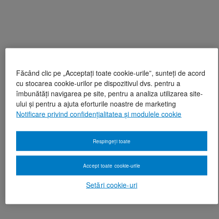
Făcând clic pe „Acceptați toate cookie-urile”, sunteți de acord
cu stocarea cookie-urilor pe dispozitivul dvs. pentru a
îmbunătăți navigarea pe site, pentru a analiza utilizarea site-
ului și pentru a ajuta eforturile noastre de marketing
Notificare privind confidențialitatea și modulele cookie
Respingeți toate
Accept toate cookie-urile
Setări cookie-uri