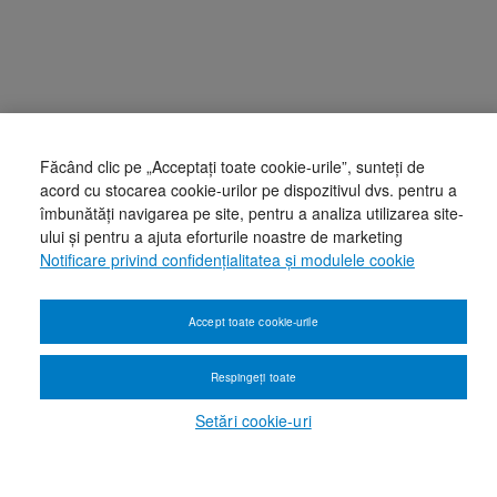
Făcând clic pe „Acceptați toate cookie-urile”, sunteți de
acord cu stocarea cookie-urilor pe dispozitivul dvs. pentru a
îmbunătăți navigarea pe site, pentru a analiza utilizarea site-
ului și pentru a ajuta eforturile noastre de marketing
Notificare privind confidențialitatea și modulele cookie
Accept toate cookie-urile
Respingeți toate
Setări cookie-uri